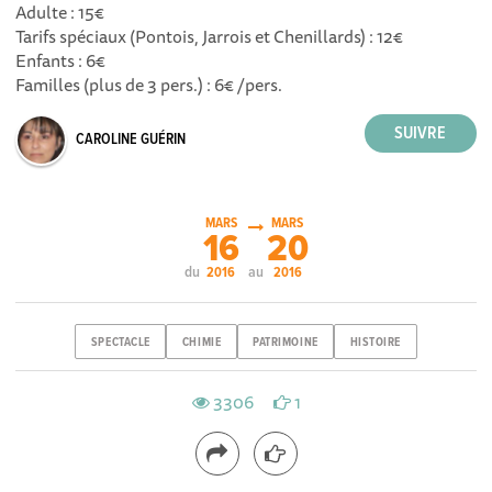
Adulte : 15€
Tarifs spéciaux (Pontois, Jarrois et Chenillards) : 12€
Enfants : 6€
Familles (plus de 3 pers.) : 6€ /pers.
CAROLINE GUÉRIN
MARS
MARS
16
20
du
au
2016
2016
SPECTACLE
CHIMIE
PATRIMOINE
HISTOIRE
3306
1