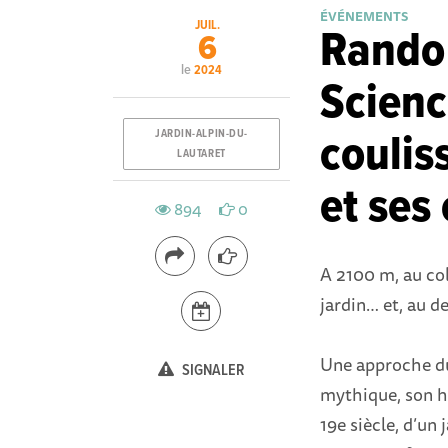
ÉVÉNEMENTS
JUIL.
Rando
6
le
2024
Scienc
coulis
JARDIN-ALPIN-DU-
LAUTARET
et ses
894
0
A 2100 m, au col
jardin… et, au de
Une approche du 
SIGNALER
mythique, son his
19e siècle, d’un