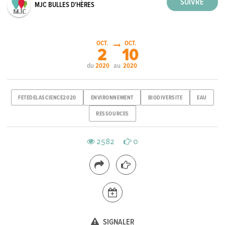
MJC BULLES D'HÈRES
OCT.
OCT.
2
10
du
au
2020
2020
FETEDELASCIENCE2020
ENVIRONNEMENT
BIODIVERSITE
EAU
RESSOURCES
2582
0
SIGNALER