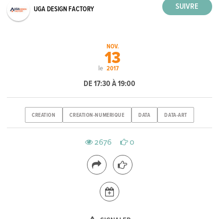
UGA DESIGN FACTORY
NOV.
13
le
2017
DE 17:30 À 19:00
CREATION
CREATION-NUMERIQUE
DATA
DATA-ART
2676
0