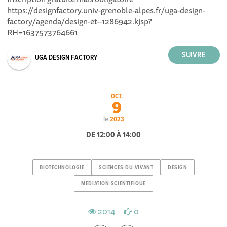
https://designfactory.univ-grenoble-alpes.fr/uga-design-
factory/agenda/design-et--1286942.kjsp?
RH=1637573764661
UGA DESIGN FACTORY
OCT.
9
le
2023
DE 12:00 À 14:00
BIOTECHNOLOGIE
SCIENCES-DU-VIVANT
DESIGN
MEDIATION-SCIENTIFIQUE
2014
0