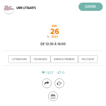
UMR LITT&ARTS
AVR.
26
le
2023
DE 12:30 À 14:00
LITTERATURE
TECHNIQUE
ENREGISTREMENT
POLITIQUE
1327
0