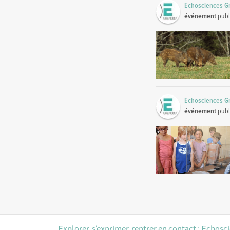
Echosciences G
événement
publ
Echosciences G
événement
publ
Explorer, s’exprimer, rentrer en contact : Echosc