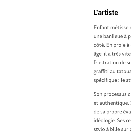
L'artiste
Enfant métisse n
une banlieue à p
côté. En proie à
âge, il a très vi
frustration de so
graffiti au tato
spécifique : le st
Son processus c
et authentique. 
de sa propre éva
idéologie. Ses œ
stylo à bille su