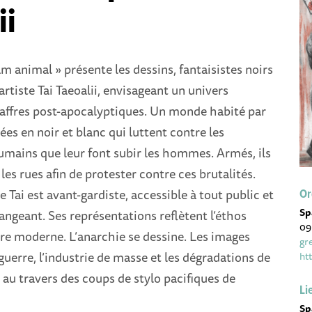
ii
am animal » présente les dessins, fantaisistes noirs
artiste Tai Taeoalii, envisageant un univers
s affres post-apocalyptiques. Un monde habité par
ées en noir et blanc qui luttent contre les
umains que leur font subir les hommes. Armés, ils
les rues afin de protester contre ces brutalités.
e Tai est avant-gardiste, accessible à tout public et
Or
Sp
ngeant. Ses représentations reflètent l’éthos
09
re moderne. L’anarchie se dessine. Les images
gr
erre, l’industrie de masse et les dégradations de
ht
au travers des coups de stylo pacifiques de
Li
Sp