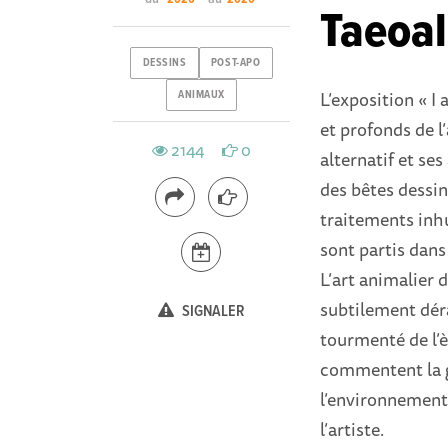
Taeoal
DESSINS
POST-APO
L’exposition « I 
ANIMAUX
et profonds de l’
2144
0
alternatif et se
des bêtes dessin
traitements inh
sont partis dans 
L’art animalier d
subtilement déra
SIGNALER
tourmenté de l’è
commentent la gu
l’environnement 
l’artiste.