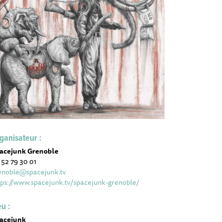
ganisateur :
acejunk Grenoble
 52 79 30 01
enoble@spacejunk.tv
tps://www.spacejunk.tv/spacejunk-grenoble/
eu :
acejunk