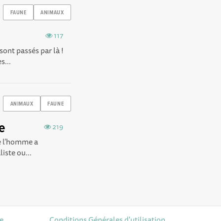
FAUNE
ANIMAUX
117
sont passés par là !
s...
ANIMAUX
FAUNE
e
219
e l’homme a
iste ou...
de
Conditions Générales d'utilisation