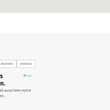
ANATOMIE
ANIMAUX
es
44
n.
aît aussi bien notre
r...