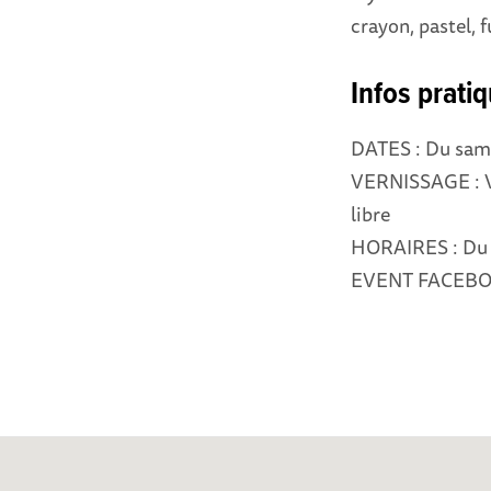
crayon, pastel, f
Infos prati
DATES : Du same
VERNISSAGE : Ve
libre
HORAIRES : Du 
EVENT FACEBO