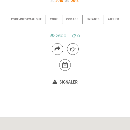
du
au
2018
2018
CODE-INFORMATIQUE
CODE
CODAGE
ENFANTS
ATELIER
2600
0
SIGNALER