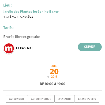
Lieu :
Jardin des Plantes Joséphine Baker
45.187574, 5.735622
Tarifs :
Entrée libre et gratuite
LA CASEMATE
JUIL.
20
le
2019
DE 10:00 À 19:00
ASTRONOMIE
ASTROPHYSIQUE
EVENEMENT
GRAND-PUBLIC