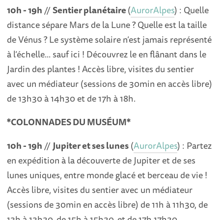
10h - 19h
//
Sentier planétaire
(
AurorAlpes
) : Quelle
distance sépare Mars de la Lune ? Quelle est la taille
de Vénus ? Le système solaire n’est jamais représenté
à l’échelle... sauf ici ! Découvrez le en flânant dans le
Jardin des plantes ! Accès libre, visites du sentier
avec un médiateur (sessions de 30min en accès libre)
de 13h30 à 14h30 et de 17h à 18h.
*COLONNADES DU MUSÉUM*
10h - 19h
//
Jupiter et ses lunes
(
AurorAlpes
) : Partez
en expédition à la découverte de Jupiter et de ses
lunes uniques, entre monde glacé et berceau de vie !
Accès libre, visites du sentier avec un médiateur
(sessions de 30min en accès libre) de 11h à 11h30, de
13h à 13h30, de 15h à 15h30, et de 17h 17h30.