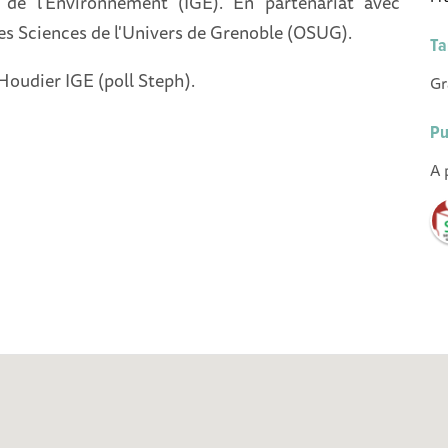
 de l’Environnement (IGE). En partenariat avec
es Sciences de l'Univers de Grenoble (OSUG).
Ta
Houdier IGE (poll Steph).
Gr
Pu
A 