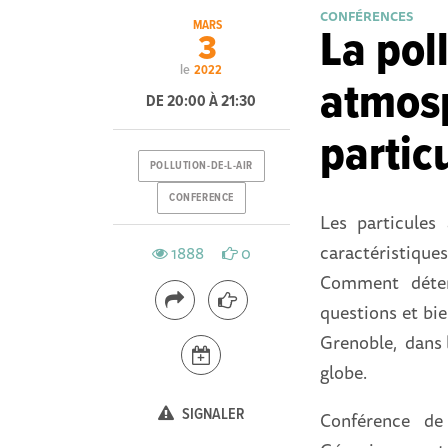
CONFÉRENCES
MARS
La pol
3
le
2022
atmosp
DE 20:00 À 21:30
partic
POLLUTION-DE-L-AIR
CONFERENCE
Les particules
caractéristiq
1888
0
Comment déter
questions et bi
Grenoble, dans l
globe.
SIGNALER
Conférence de 