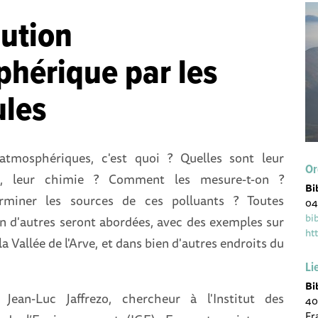
lution
hérique par les
ules
 atmosphériques, c'est quoi ? Quelles sont leur
Or
ues, leur chimie ? Comment les mesure-t-on ?
Bi
miner les sources de ces polluants ? Toutes
04
bi
en d'autres seront abordées, avec des exemples sur
ht
a Vallée de l'Arve, et dans bien d'autres endroits du
Li
Bi
Jean-Luc Jaffrezo, chercheur à l'Institut des
40
Fr