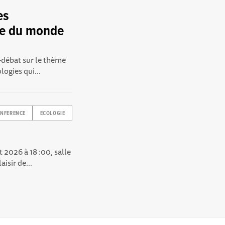
es
ce du monde
-débat sur le thème
ogies qui...
NFERENCE
ECOLOGIE
 2026 à 18 :00, salle
isir de...