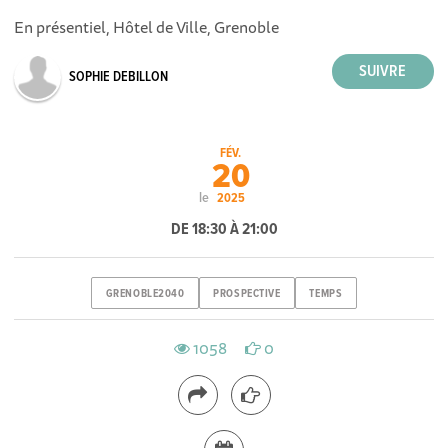
En présentiel, Hôtel de Ville, Grenoble
SOPHIE DEBILLON
FÉV.
20
le
2025
DE 18:30 À 21:00
GRENOBLE2040
PROSPECTIVE
TEMPS
1058
0