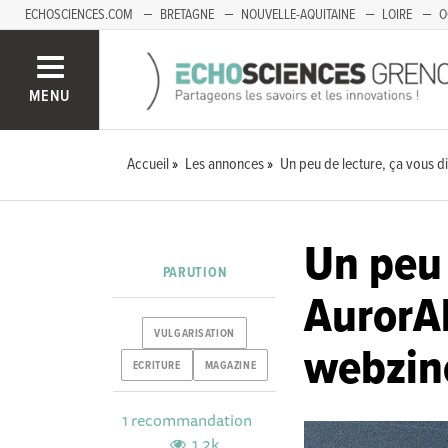
ECHOSCIENCES.COM
BRETAGNE
NOUVELLE-AQUITAINE
LOIRE
O
BOURGOGNE-FRANCHE-COMTÉ
MENU
Accueil
Les annonces
Un peu de lecture, ça vous di
Un peu 
PARUTION
AurorAl
VULGARISATION
webzine
ECRITURE
MAGAZINE
1 recommandation
1.2k