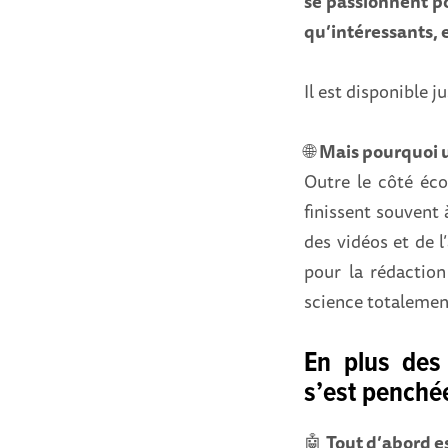
se passionnent po
qu’intéressants, 
Il est disponible ju
🌐
Mais pourquoi 
Outre le côté éco
finissent souvent
des vidéos et de l
pour la rédaction
science totalement
En plus des
s’est penché
🤖
Tout d’abord es