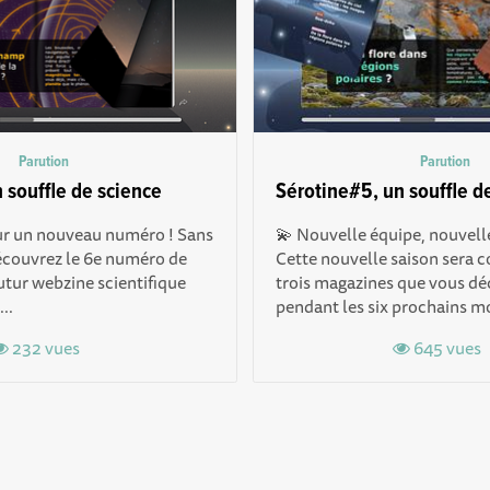
Parution
Parution
 souffle de science
Sérotine#5, un souffle d
our un nouveau numéro ! Sans
💫 Nouvelle équipe, nouvel
écouvrez le 6e numéro de
Cette nouvelle saison sera 
futur webzine scientifique
trois magazines que vous dé
...
pendant les six prochains moi
232 vues
645 vues