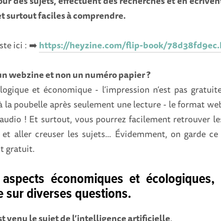
ur des sujets, effectuent des recherches et en écrivent
et surtout faciles à comprendre.
ste ici : ➡️
https://heyzine.com/flip-book/78d38fd9ec
un webzine et non un numéro papier ?
logique et économique - l’impression n’est pas gratuit
 à la poubelle après seulement une lecture - le format we
’audio ! Et surtout, vous pourrez facilement retrouver le
 et aller creuser les sujets... Évidemment, on garde ce
 gratuit.
 aspects économiques et écologiques, 
e sur diverses questions.
t venu le sujet de l’intelligence artificielle
.