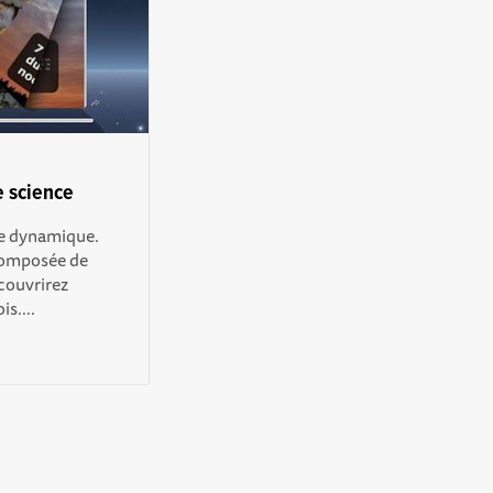
e science
le dynamique.
composée de
couvrirez
s....