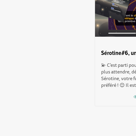
Sérotine#6, un
💫 C’est parti p
plus attendre, d
Sérotine, votre 
préféré ! 😊 Il est