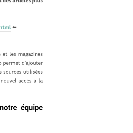
 des articles plus
.html
⬅️
e et les magazines
b permet d’ajouter
s sources utilisées
 nouvel accès à la
notre équipe