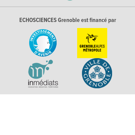
ECHOSCIENCES Grenoble est financé par
Explorer, s’exprimer, rentrer en contact : Echosciences
Grenoble est le réseau social des amateurs de sciences et de
technologies du territoire. Propulsé par
La Casemate
Mentions légales
|
Politique de confidentialité
|
CGU