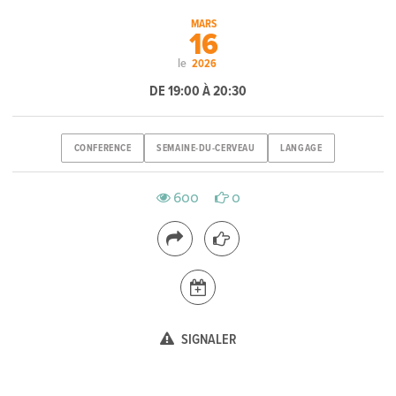
MARS
16
le
2026
DE 19:00 À 20:30
CONFERENCE
SEMAINE-DU-CERVEAU
LANGAGE
600
0
SIGNALER