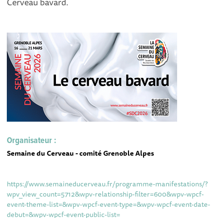
Cerveau bavard.
Organisateur :
Semaine du Cerveau - comité Grenoble Alpes
https://www.semaineducerveau.fr/programme-manifestations/?
wpv_view_count=5712&wpv-relationship-filter=600&wpv-wpcf-
event-theme-list=&wpv-wpcf-event-type=&wpv-wpcf-event-date-
debut=&wpv-wpcf-event-public-list=