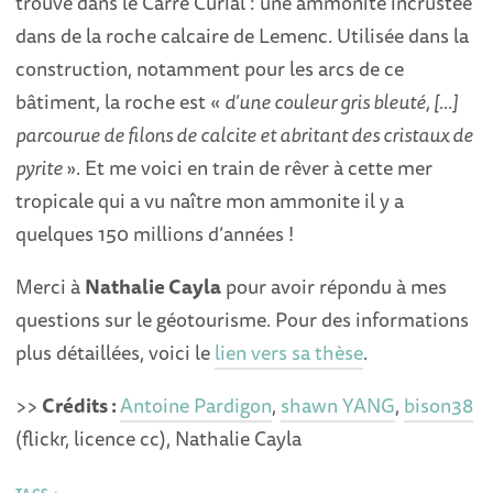
trouvé dans le Carré Curial : une ammonite incrustée
dans de la roche calcaire de Lemenc. Utilisée dans la
construction, notamment pour les arcs de ce
bâtiment, la roche est «
d’une couleur gris bleuté, […]
parcourue de filons de calcite et abritant des cristaux de
pyrite
». Et me voici en train de rêver à cette mer
tropicale qui a vu naître mon ammonite il y a
quelques 150 millions d’années !
Merci à
Nathalie Cayla
pour avoir répondu à mes
questions sur le géotourisme. Pour des informations
plus détaillées, voici le
lien vers sa thèse
.
>>
Crédits :
Antoine Pardigon
,
shawn YANG
,
bison38
(flickr, licence cc), Nathalie Cayla