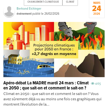
CHANGEMENT-CLIMATIQUE
CLIMAT
MARS
24
Bertrand Eichinger
événement
publié le
26/02/2026
2026
Apéro-débat La MADRE mardi 24 mars : Climat
465
en 2050 ; que sait-on et comment le sait-on ?
Climat en 2050 : que sait-on et comment le sait-on ? Vous
avez sûrement déjà vu au moins une fois ces graphiques qui
montrent l’évolution de la...