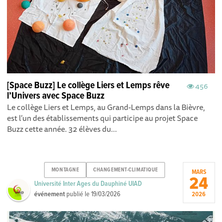
[Space Buzz] Le collège Liers et Lemps rêve
456
l’Univers avec Space Buzz
Le collège Liers et Lemps, au Grand-Lemps dans la Bièvre,
est l’un des établissements qui participe au projet Space
Buzz cette année. 32 élèves du...
MONTAGNE
CHANGEMENT-CLIMATIQUE
MARS
24
Université Inter Ages du Dauphiné UIAD
événement
publié le
19/03/2026
2026