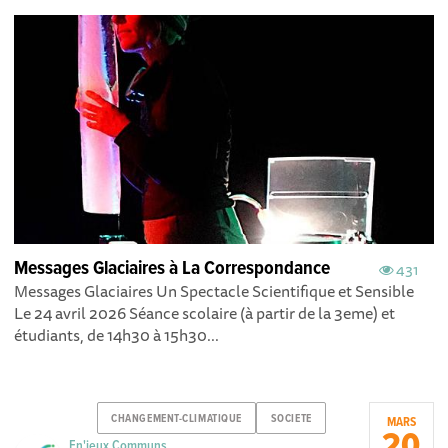
Messages Glaciaires à La Correspondance
431
Messages Glaciaires Un Spectacle Scientifique et Sensible
Le 24 avril 2026 Séance scolaire (à partir de la 3eme) et
étudiants, de 14h30 à 15h30...
CHANGEMENT-CLIMATIQUE
SOCIETE
MARS
20
En'jeux Communs