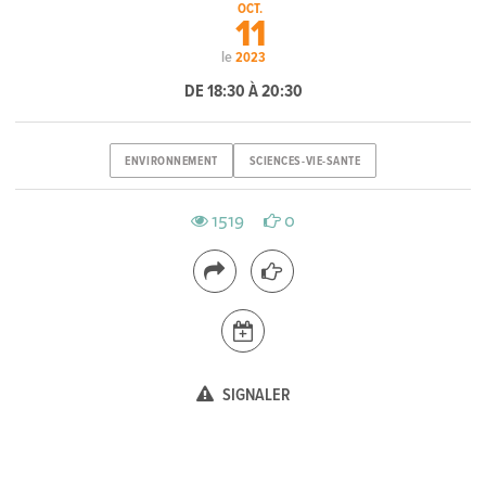
OCT.
11
le
2023
DE 18:30 À 20:30
ENVIRONNEMENT
SCIENCES-VIE-SANTE
1519
0
SIGNALER