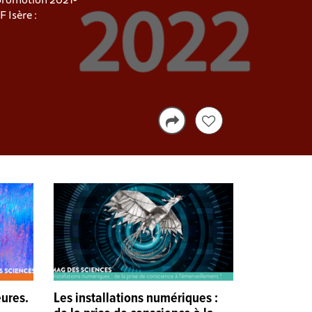
 Isère :
eures.
Les installations numériques :