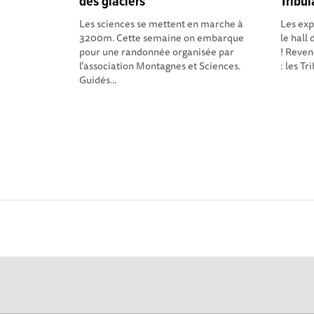
des glaciers
Tribu
Les sciences se mettent en marche à
Les exp
3200m. Cette semaine on embarque
le hall
pour une randonnée organisée par
! Reve
l’association Montagnes et Sciences.
: les Tr
Guidés...