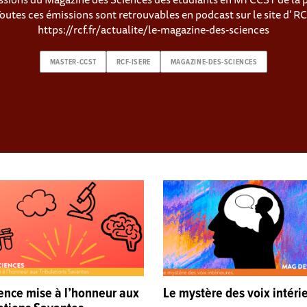
outes ces émissions sont retrouvables en podcast sur le site d' RCF
https://rcf.fr/actualite/le-magazine-des-sciences
MASTER-CCST
RCF-ISERE
MAGAZINE-DES-SCIENCES
ience mise à l’honneur aux
Le mystère des voix intéri