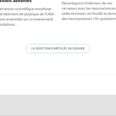
lations Savantes
Décortiquons l’intérieur de nos
cerveaux avec les neurosciences
ériences scientifique envahisse
cette émission, on fouille le dom
 de bâtiment de physique de l'UGA
des neurosciences ! On questionn
nons ensemble sur un événement
ibulations...
LA SELECTION D'ARTICLES DU DOSSIER