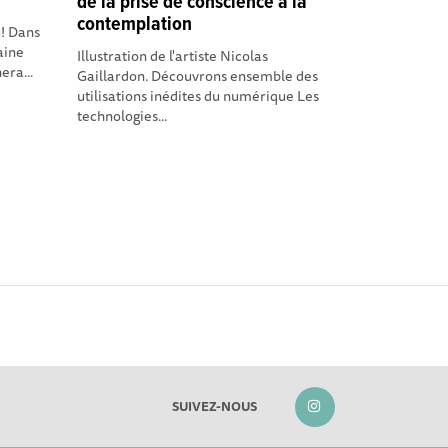
de la prise de conscience à la
contemplation
 ! Dans
aine
Illustration de l'artiste Nicolas
era...
Gaillardon. Découvrons ensemble des
utilisations inédites du numérique Les
technologies...
SUIVEZ-NOUS