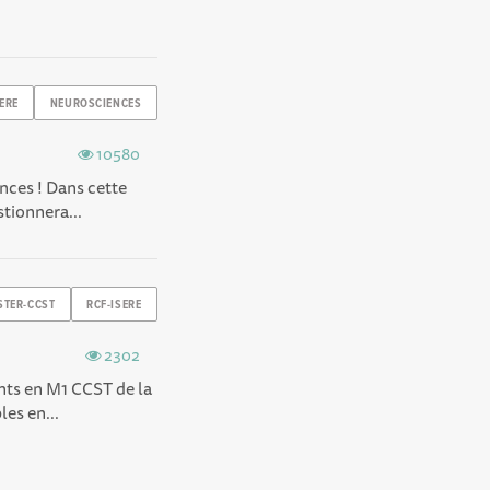
SERE
NEUROSCIENCES
10580
nces ! Dans cette
tionnera...
STER-CCST
RCF-ISERE
2302
nts en M1 CCST de la
es en...