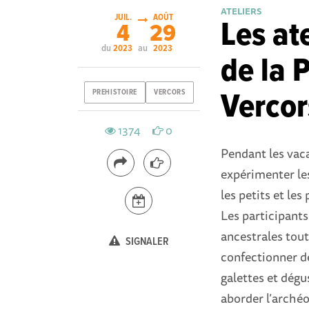
ATELIERS
JUIL.
AOÛT
Les at
4
29
du
au
2023
2023
de la 
Vercor
PREHISTOIRE
VERCORS
1374
0
Pendant les vaca
expérimenter les
les petits et les 
Les participant
ancestrales tout
SIGNALER
confectionner de
galettes et dégus
aborder l’archéo