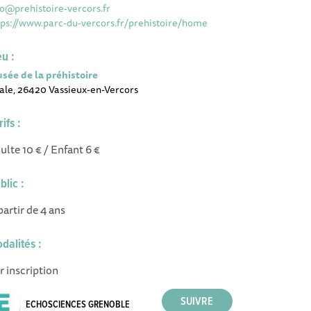
fo@prehistoire-vercors.fr
tps://www.parc-du-vercors.fr/prehistoire/home
eu :
sée de la préhistoire
hale, 26420 Vassieux-en-Vercors
rifs :
ulte 10 € / Enfant 6 €
blic :
partir de 4 ans
dalités :
r inscription
ECHOSCIENCES GRENOBLE