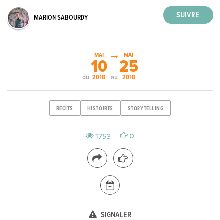
MARION SABOURDY
MAI
MAI
10
25
du
au
2018
2018
RECITS
HISTOIRES
STORYTELLING
1753
0
SIGNALER