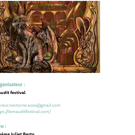
ganisateur :
udit festival
rreur.nocturne.asso@gmail.com
tps://lemauditfestival.com/
eu :
néma Juliet Berto