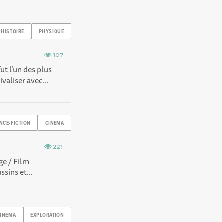
HISTOIRE
PHYSIQUE
107
ut l’un des plus
aliser avec...
NCE-FICTION
CINEMA
221
ge / Film
sins et...
CINEMA
EXPLORATION