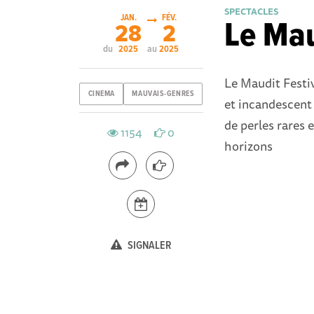
SPECTACLES
JAN.
FÉV.
Le Mau
28
2
du
au
2025
2025
Le Maudit Festiv
CINEMA
MAUVAIS-GENRES
et incandescent 
de perles rares 
1154
0
horizons
SIGNALER