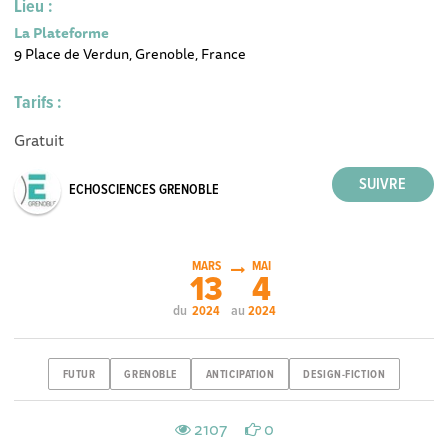
Lieu :
La Plateforme
9 Place de Verdun, Grenoble, France
Tarifs :
Gratuit
ECHOSCIENCES GRENOBLE
MARS
MAI
13
4
du
au
2024
2024
FUTUR
GRENOBLE
ANTICIPATION
DESIGN-FICTION
2107
0