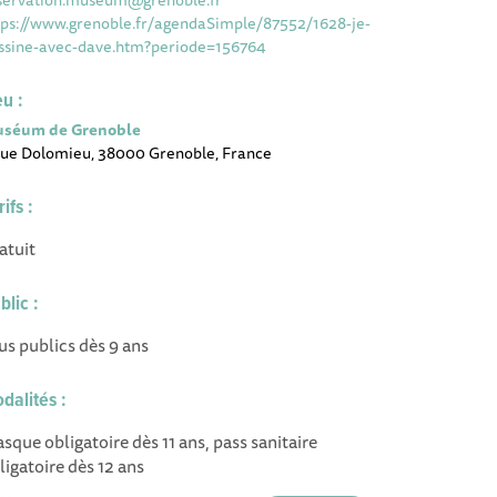
tps://www.grenoble.fr/agendaSimple/87552/1628-je-
ssine-avec-dave.htm?periode=156764
eu :
séum de Grenoble
Rue Dolomieu, 38000 Grenoble, France
rifs :
atuit
blic :
us publics dès 9 ans
dalités :
sque obligatoire dès 11 ans, pass sanitaire
ligatoire dès 12 ans