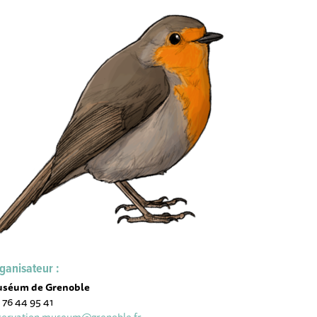
ganisateur :
séum de Grenoble
 76 44 95 41
servation.museum@grenoble.fr