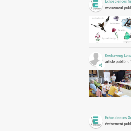
Echosciences G
événement
publ
Keohavong Lén
article
publié le
Echosciences G
événement
publ