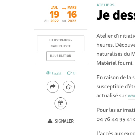
ATELIERS
JAN.
MARS
Je des
19
16
du
au
2022
2022
Atelier d’initia
ILLUSTRATION-
heures. Découve
NATURALISTE
naturalisés du M
ILLUSTRATION
Matériel fourni.
1532
0
En raison de la 
susceptible d’ê
actualisé sur
ww
Pour les animatio
04 76 44 95 41
SIGNALER
L’accès aux expo