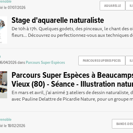
renoble
AQUARELLE
I
ié le
07/07/2026
Stage d'aquarelle naturaliste
De 10h à 17h. Quelques godets, des pinceaux, le chant des oi
fleurs… Découvrez ou perfectionnez-vous aux techniques de 
a
PARCOURSSUPERESPECES
I
16/04/2026
dans
Parcours Super Espèces
Parcours Super Espèces à Beaucamps
Vieux (80) - Séance - Illustration natu
En mars et avril, j'ai animé 3 ateliers de dessin naturaliste
avec Pauline Delattre de Picardie Nature, pour un groupe mi
renoble
BANDE-DES
ié le
18/02/2026