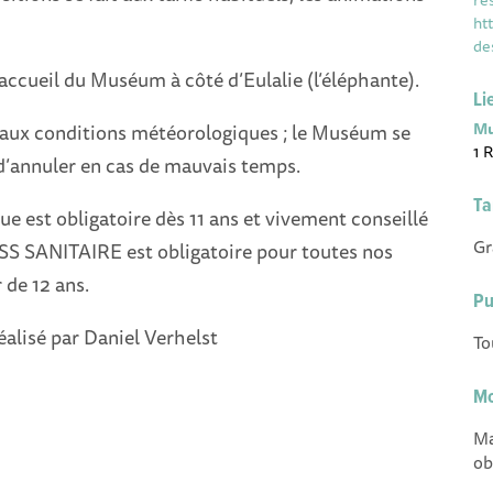
ht
de
accueil du Muséum à côté d’Eulalie (l’éléphante).
Li
Mu
 aux conditions météorologiques ; le Muséum se
1 
 d’annuler en cas de mauvais temps.
Ta
e est obligatoire dès 11 ans et vivement conseillé
Gr
ASS SANITAIRE est obligatoire pour toutes nos
r de 12 ans.
Pu
réalisé par Daniel Verhelst
To
Mo
Ma
ob