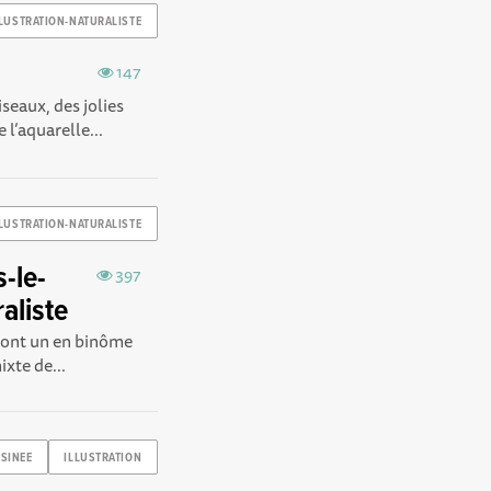
LLUSTRATION-NATURALISTE
147
seaux, des jolies
l’aquarelle...
LLUSTRATION-NATURALISTE
-le-
397
raliste
, dont un en binôme
xte de...
SINEE
ILLUSTRATION