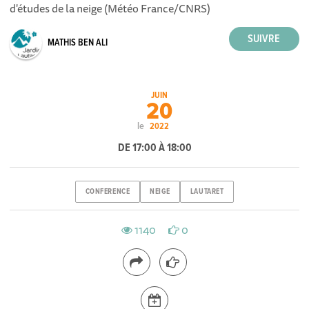
d'études de la neige (Météo France/CNRS)
MATHIS BEN ALI
JUIN
20
le
2022
DE 17:00 À 18:00
CONFERENCE
NEIGE
LAUTARET
1140
0