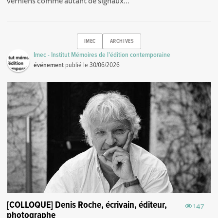
verniens comme autant de signaux...
IMEC
ARCHIVES
Imec - Institut Mémoires de l'édition contemporaine
événement
publié le
30/06/2026
[COLLOQUE] Denis Roche, écrivain, éditeur,
147
photographe