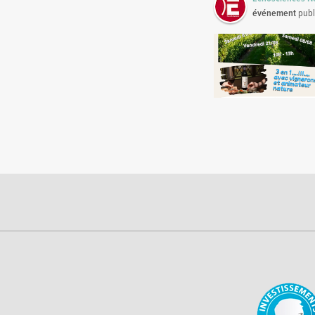
événement
publ