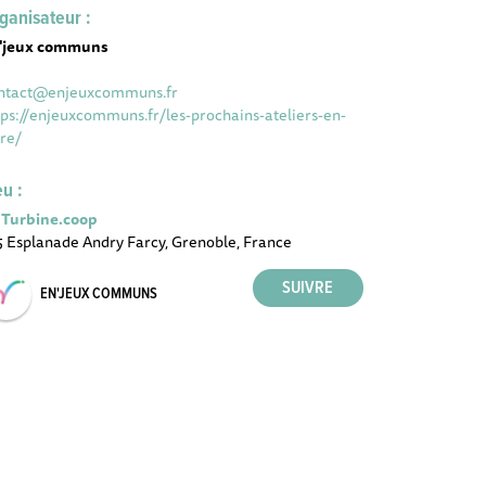
ganisateur :
'jeux communs
ntact@enjeuxcommuns.fr
tps://enjeuxcommuns.fr/les-prochains-ateliers-en-
ere/
eu :
 Turbine.coop
5 Esplanade Andry Farcy, Grenoble, France
EN'JEUX COMMUNS