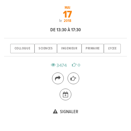
MAI
17
le
2018
DE 13:30 À 17:30
COLLOQUE
SCIENCES
INGENIEUR
PRIMAIRE
LYCEE
3474
0
SIGNALER