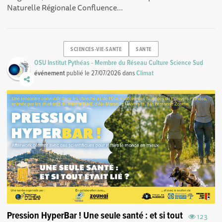
Naturelle Régionale Confluence...
SCIENCES-VIE-SANTE
SANTE
OSU Institut Pythéas - Membre du Réseau Culture Science Sud
événement
publié le
27/07/2026
dans
Climat
Pression HyperBar ! Une seule santé : et si tout
123