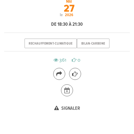
MAI
27
le
2026
DE 18:30 À 21:30
RECHAUFFEMENT-CLIMATIQUE
BILAN-CARBONE
361
0
SIGNALER