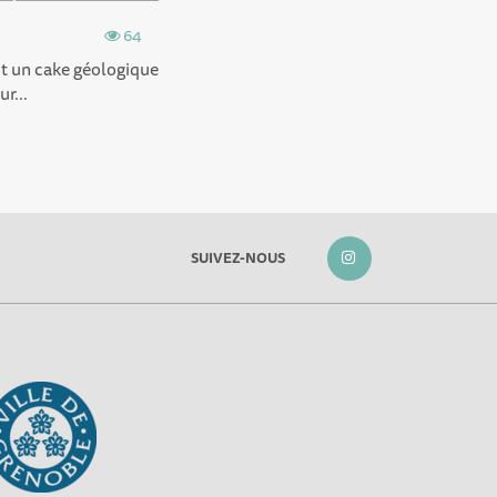
64
t un cake géologique
r...
SUIVEZ-NOUS