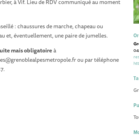
arbier, à Vif. Lieu de RDV communiqué au moment
eillé : chaussures de marche, chapeau ou
eau et, éventuellement, une paire de jumelles.
Or
Gr
uite mais obligatoire
à
04
re
les@grenoblealpesmetropole.fr ou par téléphone
ht
7.
Ta
Gr
Pu
To
Mo