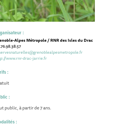
ganisateur :
enoble-Alpes Métropole / RNR des Isles du Drac
.76.98.38.57
servesnaturelles@grenoblealpesmetropole.fr
tp://www.rnr-drac-jarrie.fr
rifs :
atuit
blic :
ut public, à partir de 7 ans.
dalités :