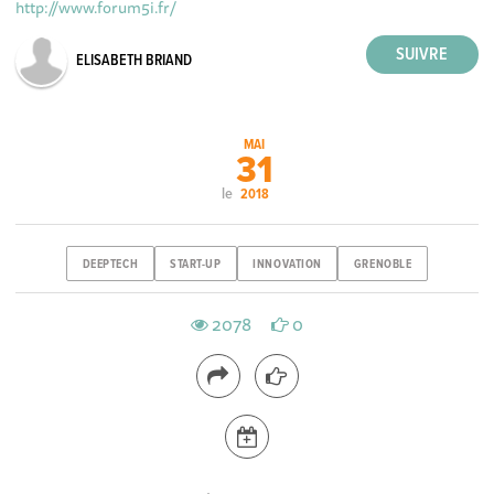
http://www.forum5i.fr/
ELISABETH BRIAND
MAI
31
le
2018
DEEPTECH
START-UP
INNOVATION
GRENOBLE
2078
0