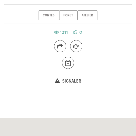
CONTES
FORET
ATELIER
1211
0
SIGNALER