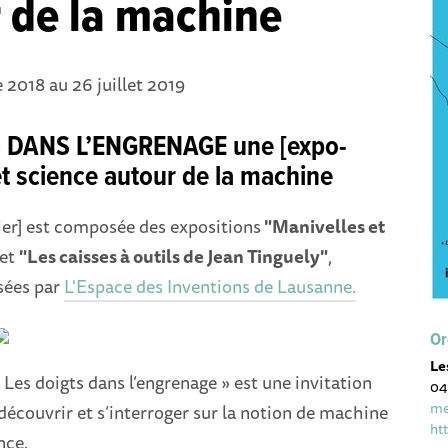
 de la machine
2018 au 26 juillet 2019
 DANS L’ENGRENAGE une [expo-
 et science autour de la machine
ier] est composée des expositions
"Manivelles et
et
"Les caisses à outils de Jean Tinguely"
,
sées par
L'Espace des Inventions de Lausanne.
Or
Le
« Les doigts dans l’engrenage » est une invitation
04
me
 découvrir et s’interroger sur la notion de machine
ht
nce.