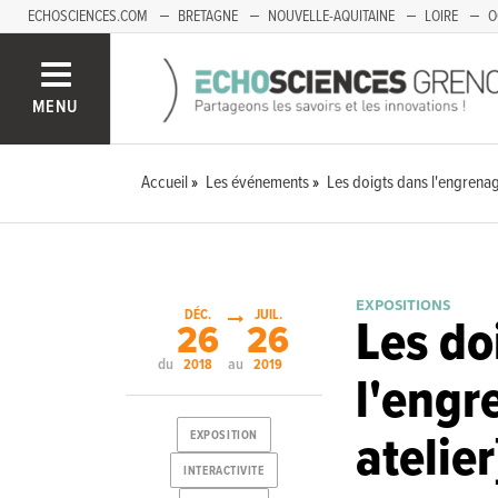
ECHOSCIENCES.COM
BRETAGNE
NOUVELLE-AQUITAINE
LOIRE
O
BOURGOGNE-FRANCHE-COMTÉ
MENU
Accueil
Les événements
Les doigts dans l'engrenag
EXPOSITIONS
DÉC.
JUIL.
Les do
26
26
du
au
2018
2019
l'engr
atelier
EXPOSITION
INTERACTIVITE