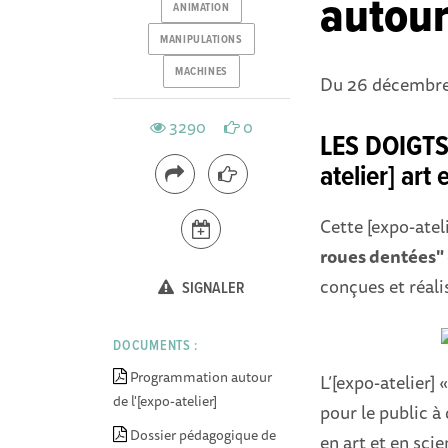
autour
ANIMATION
MANIPULATIONS
MACHINES
Du 26 décembre 
3290
0
LES DOIGTS
atelier] art
Cette [expo-atel
roues dentées"
conçues et réali
SIGNALER
DOCUMENTS :
Programmation autour
L’[expo-atelier] 
de l'[expo-atelier]
pour le public à
Dossier pédagogique de
en art et en scie