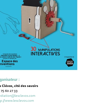
ganisateur :
s Clévos, cité des savoirs
 75 60 27 33
diation@lesclevos.com
tp://www.lesclevos.com