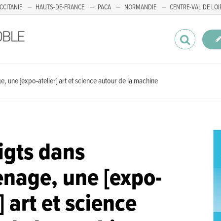
CCITANIE
HAUTS-DE-FRANCE
PACA
NORMANDIE
CENTRE-VAL DE LOI
e, une [expo-atelier] art et science autour de la machine
igts dans
enage, une [expo-
] art et science