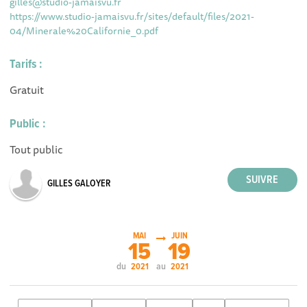
gilles@studio-jamaisvu.fr
https://www.studio-jamaisvu.fr/sites/default/files/2021-
04/Minerale%20Californie_0.pdf
Tarifs :
Gratuit
Public :
Tout public
GILLES GALOYER
MAI
JUIN
15
19
du
au
2021
2021