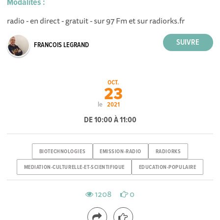
Modalités :
radio - en direct - gratuit - sur 97 Fm et sur radiorks.fr
FRANCOIS LEGRAND
OCT.
23
le
2021
DE 10:00 À 11:00
BIOTECHNOLOGIES
EMISSION-RADIO
RADIORKS
MEDIATION-CULTURELLE-ET-SCIENTIFIQUE
EDUCATION-POPULAIRE
1208
0