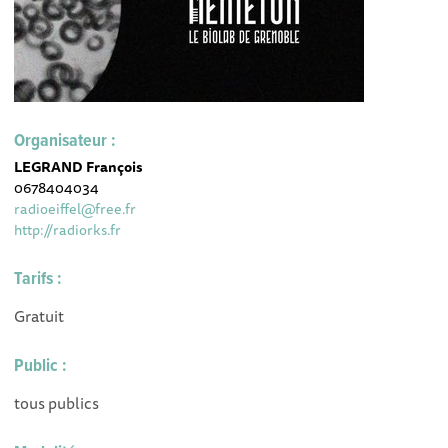
Organisateur :
LEGRAND François
0678404034
radioeiffel@free.fr
http://radiorks.fr
Tarifs :
Gratuit
Public :
tous publics