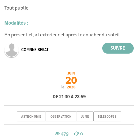
Tout public
Modalités :
En présentiel, à l'extérieur et après le coucher du soleil
CORINNE BERAT
JUIN
20
le
2026
DE 21:30 À 23:59
ASTRONOMIE
OBSERVATION
LUNE
TELESCOPES
479
0