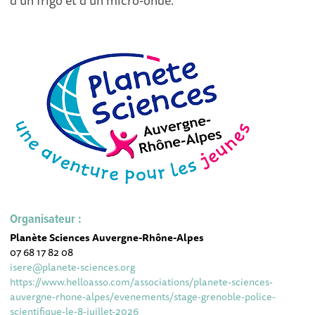
d'un frigo et d'un micro-onde.
Organisateur :
Planète Sciences Auvergne-Rhône-Alpes
07 68 17 82 08
isere@planete-sciences.org
https://www.helloasso.com/associations/planete-sciences-
auvergne-rhone-alpes/evenements/stage-grenoble-police-
scientifique-le-8-juillet-2026