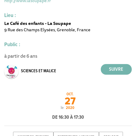
http://www.lasoupape.fr
Lieu :
Le Café des enfants - La Soupape
9 Rue des Champs Elysées, Grenoble, France
Public :
à partir de 6 ans
SCIENCES ET MALICE
OCT.
27
le
2020
DE 16:30 À 17:30