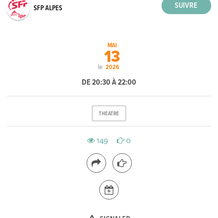
SFP ALPES
MAI
13
le
2026
DE 20:30 À 22:00
THEATRE
149
0