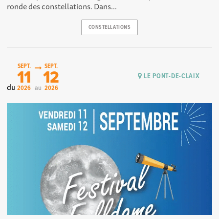
ronde des constellations. Dans...
CONSTELLATIONS
SEPT.
SEPT.
11
12
LE PONT-DE-CLAIX
du
au
2026
2026