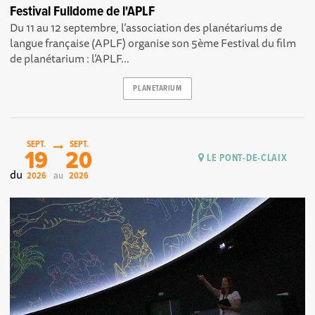
Festival Fulldome de l'APLF
Du 11 au 12 septembre, l’association des planétariums de
langue française (APLF) organise son 5ème Festival du film
de planétarium : l’APLF...
PLANETARIUM
SEPT.
SEPT.
19
20
LE PONT-DE-CLAIX
du
au
2026
2026