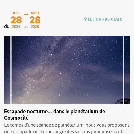
JUIL.
AOÛT
28
28
LE PONT-DE-CLAIX
du
au
2026
2026
Escapade nocturne... dans le planétarium de
Cosmocité
Le temps d'une séance de planétarium, nous vous proposons
une escapade nocturne au gré des saisons pour observer la