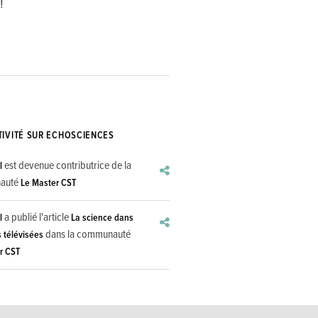
!
TIVITÉ SUR ECHOSCIENCES
est devenue contributrice de la
l
auté
Le Master CST
a publié l'article
l
La science dans
dans la communauté
s télévisées
r CST