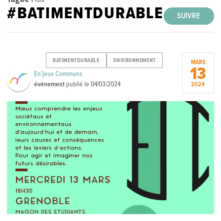
#BATIMENTDURABLE
SUIVRE
BATIMENTDURABLE
ENVIRONNEMENT
MARS
13
En'jeux Communs
événement
publié le
04/03/2024
2024