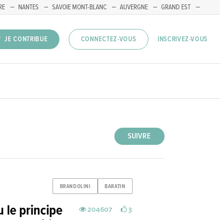
RE
NANTES
SAVOIE MONT-BLANC
AUVERGNE
GRAND EST
INSCRIVEZ-VOUS
JE CONTRIBUE
CONNECTEZ-VOUS
SUIVRE
BRANDOLINI
BARATIN
u le principe
204607
3