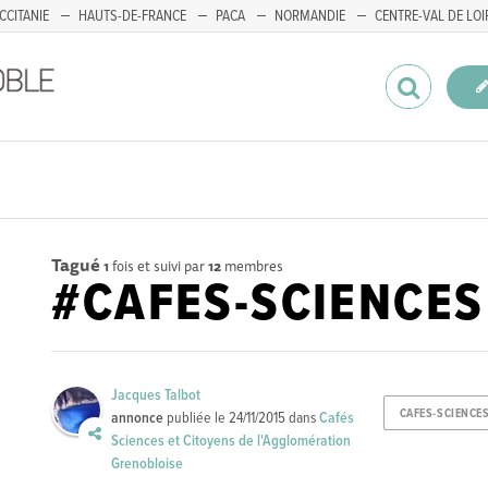
CCITANIE
HAUTS-DE-FRANCE
PACA
NORMANDIE
CENTRE-VAL DE LOI
Tagué
1
fois et suivi par
12
membres
#CAFES-SCIENCES
Jacques Talbot
CAFES-SCIENCE
annonce
publiée le
24/11/2015
dans
Cafés
Sciences et Citoyens de l'Agglomération
Grenobloise