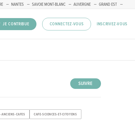
RE
NANTES
SAVOIE MONT-BLANC
AUVERGNE
GRAND EST
INSCRIVEZ-VOUS
JE CONTRIBUE
CONNECTEZ-VOUS
SUIVRE
S-ANCIENS-CAFES
CAFE-SCIENCES-ET-CITOYENS