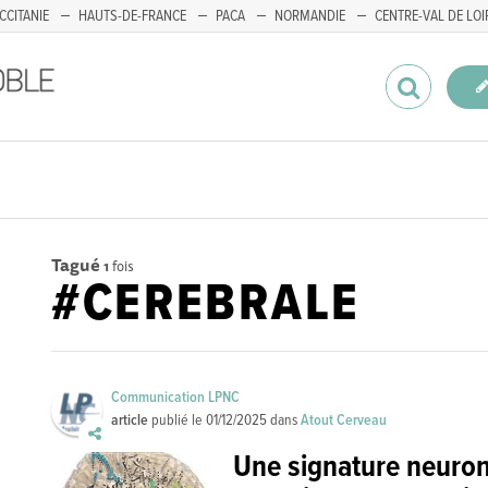
CCITANIE
HAUTS-DE-FRANCE
PACA
NORMANDIE
CENTRE-VAL DE LOI
Tagué
1
fois
#CEREBRALE
Communication LPNC
article
publié le
01/12/2025
dans
Atout Cerveau
Une signature neuron