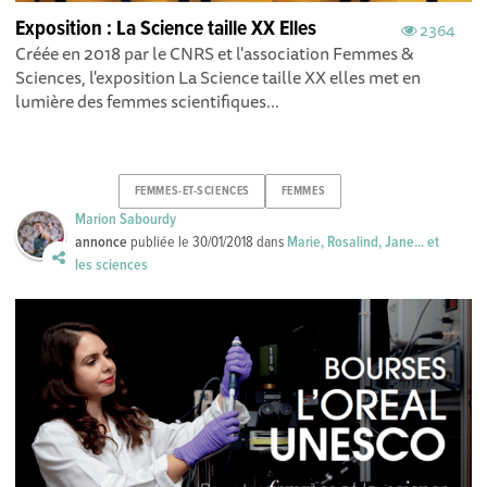
Exposition : La Science taille XX Elles
2364
Créée en 2018 par le CNRS et l'association Femmes &
Sciences, l'exposition La Science taille XX elles met en
lumière des femmes scientifiques...
FEMMES-ET-SCIENCES
FEMMES
Marion Sabourdy
annonce
publiée le
30/01/2018
dans
Marie, Rosalind, Jane... et
les sciences