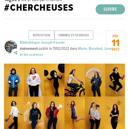
#CHERCHEUSES
SUIVRE
EXPOSITION
FEMMES-ET-SCIENCES
FÉV.
11
Bibliothèque Joseph-Fourier
événement
publié le
11/02/2022
dans
Marie, Rosalind, Jane...
2022
et les sciences