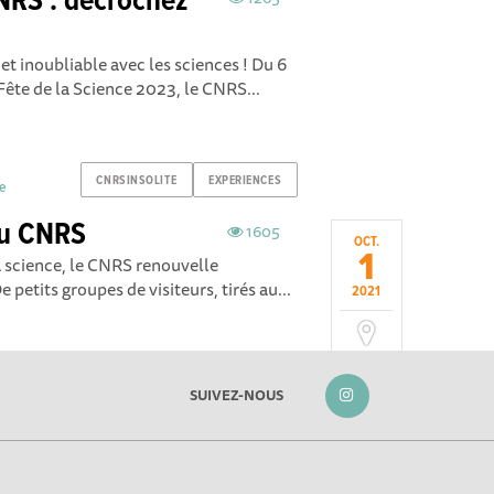
CNRS : décrochez
t inoubliable avec les sciences ! Du 6
 Fête de la Science 2023, le CNRS...
CNRSINSOLITE
EXPERIENCES
re
 du CNRS
1605
OCT.
1
la science, le CNRS renouvelle
De petits groupes de visiteurs, tirés au...
2021
SUIVEZ-NOUS