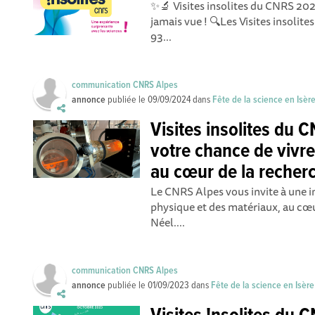
✨🔬 Visites insolites du CNRS 202
jamais vue ! 🔍Les Visites insoli
93...
communication CNRS Alpes
annonce
publiée le
09/09/2024
dans
Fête de la science en Isèr
Visites insolites du 
votre chance de vivr
au cœur de la recherc
Le CNRS Alpes vous invite à une 
physique et des matériaux, au cœur
Néel....
communication CNRS Alpes
annonce
publiée le
01/09/2023
dans
Fête de la science en Isère