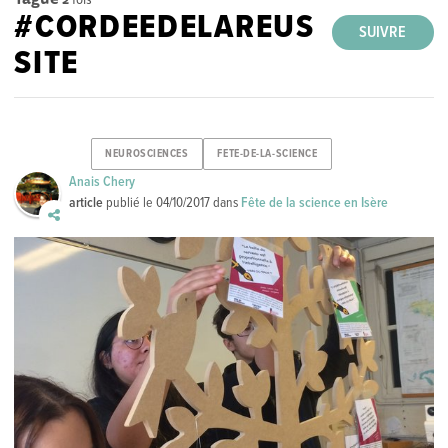
#CORDEEDELAREUS
SUIVRE
SITE
NEUROSCIENCES
FETE-DE-LA-SCIENCE
Anais Chery
article
publié le
04/10/2017
dans
Fête de la science en Isère