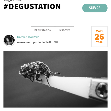
#DEGUSTATION
SUIVRE
DEGUSTATION
INSECTES
MARS
26
Damien Bouëvin
événement
publié le
12/03/2019
2019